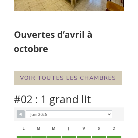
Ouvertes d’avril à
octobre
VOIR TOUTES LES CHAMBRES
#02 : 1 grand lit
Skip Booking Form
L
M
M
J
V
S
D