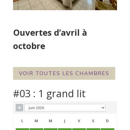
Ouvertes d’avril à
octobre
VOIR TOUTES LES CHAMBRES
#03 : 1 grand lit
Skip Booking Form
L
M
M
J
V
S
D