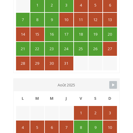
1
2
3
4
5
6
7
8
9
10
11
12
13
14
15
16
17
18
19
20
21
22
23
24
25
26
27
28
29
30
31
Août 2025
L
M
M
J
V
S
D
1
2
3
4
5
6
7
8
9
10