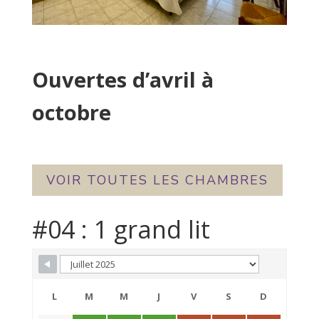
Ouvertes d’avril à
octobre
VOIR TOUTES LES CHAMBRES
#04 : 1 grand lit
Skip Booking Form
L
M
M
J
V
S
D