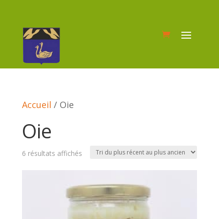
Accueil
/ Oie
Oie
Trié
6 résultats affichés
du
plus
récent
au