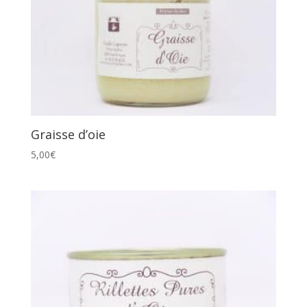
plus
ancien
Graisse d’oie
5,00
€