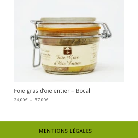
Foie gras d’oie entier – Bocal
Plage
24,00
€
–
57,00
€
de
prix :
24,00€
à
MENTIONS LÉGALES
57,00€