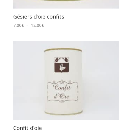
Gésiers d’oie confits
Plage
7,00
€
–
12,00
€
de
prix :
7,00€
à
12,00€
Confit d’oie