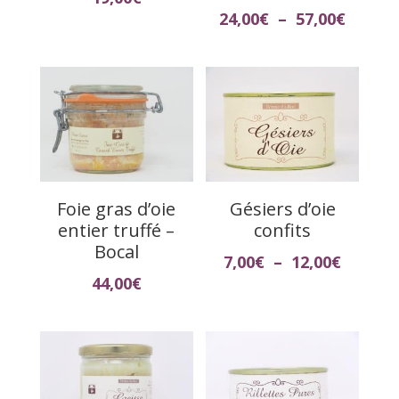
Plage
24,00
€
–
57,00
€
de
prix :
24,00€
à
57,00€
Foie gras d’oie
Gésiers d’oie
entier truffé –
confits
Bocal
Plage
7,00
€
–
12,00
€
44,00
€
de
prix :
7,00€
à
12,00€