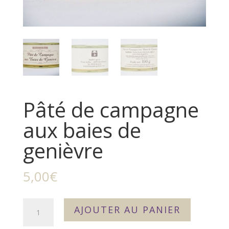
Pâté de campagne
aux baies de
genièvre
5,00
€
quantité
AJOUTER AU PANIER
de