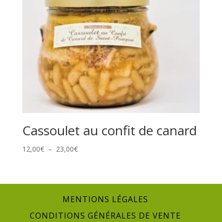
Cassoulet au confit de canard
Plage
12,00
€
–
23,00
€
de
prix :
12,00€
à
MENTIONS LÉGALES
23,00€
CONDITIONS GÉNÉRALES DE VENTE