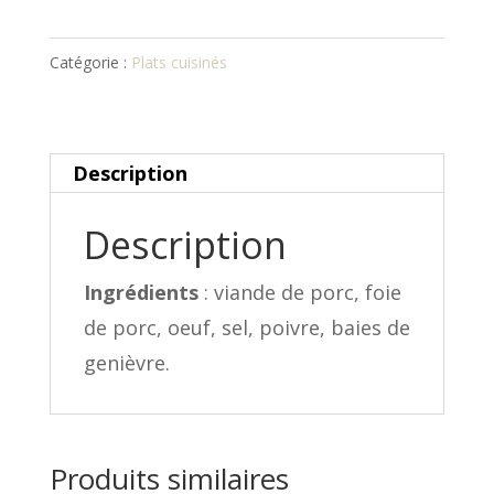
Pâté
de
Catégorie :
Plats cuisinés
campagne
aux
baies
Description
de
genièvre
Description
Ingrédients
: viande de porc, foie
de porc, oeuf, sel, poivre, baies de
genièvre.
Produits similaires